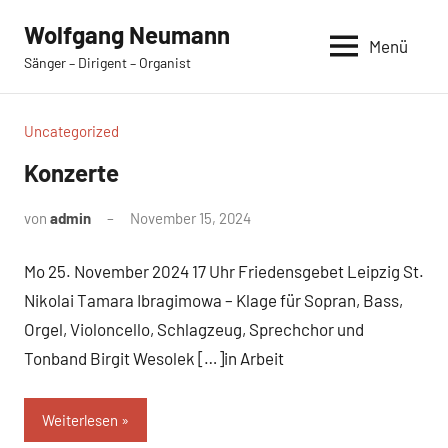
Zum
Wolfgang Neumann
Inhalt
Menü
Sänger – Dirigent – Organist
springen
Uncategorized
Konzerte
von
admin
November 15, 2024
Keine
Kommentare
Mo 25. November 2024 17 Uhr Friedensgebet Leipzig St.
Nikolai Tamara Ibragimowa – Klage für Sopran, Bass,
Orgel, Violoncello, Schlagzeug, Sprechchor und
Tonband Birgit Wesolek […]in Arbeit
Weiterlesen